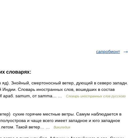
сапробионт
их словарях:
 яд). Знойный, смертоносный ветер, дующий в северо западн.
й Индии. Словарь иностранных слов, вошедших в состав
АМУМ араб. samum, от samma… …
Словарь иностранных слов русского
полуострова и чаще всего имеет западное и юго западное
 и летом. Такой ветер… …
Википедия