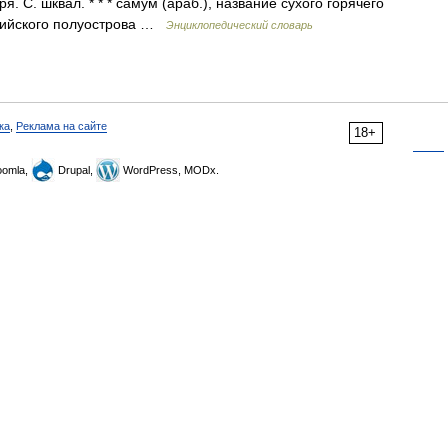
я. С. шквал. * * * самум (араб.), название сухого горячего
авийского полуострова …
Энциклопедический словарь
ка
,
Реклама на сайте
18+
omla,
Drupal,
WordPress, MODx.