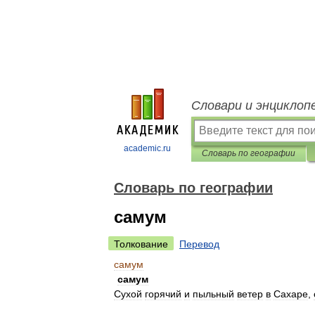
Словари и энциклоп
academic.ru
Словарь по географии
Словарь по географии
самум
Толкование
Перевод
самум
самум
Сухой
горячий
и
пыльный
ветер
в
Сахаре
,