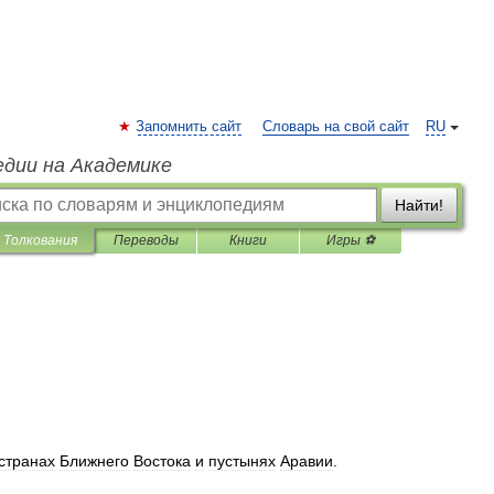
Запомнить сайт
Словарь на свой сайт
RU
едии на Академике
Найти!
Толкования
Переводы
Книги
Игры ⚽
странах
Ближнего
Востока
и
пустынях
Аравии
.