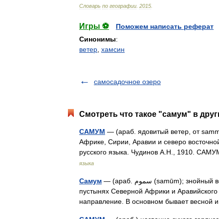
Словарь
по
географии
.
2015
.
Игры ⚽
Поможем написать реферат
Синонимы
:
ветер
,
хамсин
самосадочное озеро
Смотреть что такое "самум" в друг
САМУМ
— (араб. ядовитый ветер, от samm
Африке, Сирии, Аравии и северо восточно
русского языка. Чудинов А.Н., 1910. С
языка
Самум
— (араб. سموم‎‎ (samūm); знойный ветер) сухие горячие местные ветры. Самум наблюдается в
пустынях Северной Африки и Аравийского 
направление. В основном бывает весной