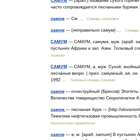
САМУМ
— (араб.) название сухого горячег
часто сопровождается песчаными бурям
самум
— См …
Словарь синонимов
самум
— (неправильно самум) …
Словарь 
САМУМ
— САМУМ, самума, муж. (араб. sam
пустынях Африки и зап. Азии. Толковый с
Ушакова
САМУМ
— САМУМ, а, муж. Сухой, знойны
песчаные вихри. | прил. самумный, ая, ое
1992 …
Толковый словарь Ожегова
самум
— огнеструйный (Брюсов) Эпитеты л
Величества товарищество Скоропечатни А.
самум
— песчаная буря — [http://slovarionli
Тематики нефтегазовая промышленность 
технического переводчика
самум
— а; м. [араб. samum] В пустынях 