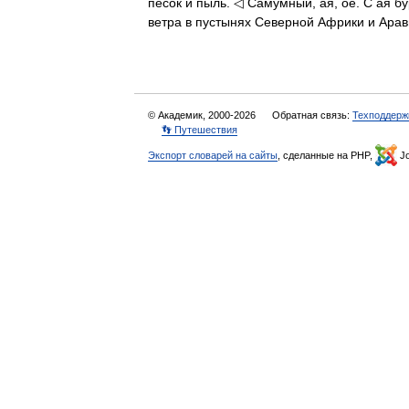
песок и пыль. ◁ Самумный, ая, ое. С ая бур
ветра в пустынях Северной Африки и Ар
© Академик, 2000-2026
Обратная связь:
Техподдерж
👣 Путешествия
Экспорт словарей на сайты
, сделанные на PHP,
Jo