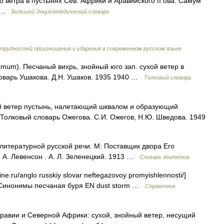
о ветра в пустынях Сев. Африки и Аравийского п ова. Самум
и …
Большой Энциклопедический словарь
трудностей произношения и ударения в современном русском языке
um). Песчаный вихрь, знойный юго зап. сухой ветер в
ловарь Ушакова. Д.Н. Ушаков. 1935 1940 …
Толковый словарь
й ветер пустынь, налетающий шквалом и образующий
. Толковый словарь Ожегова. С.И. Ожегов, Н.Ю. Шведова. 1949
итературной русской речи. М: Поставщик двора Его
 А. Левенсон . А. Л. Зеленецкий. 1913 …
Словарь эпитетов
ne.ru/anglo russkiy slovar neftegazovoy promyishlennosti/]
Синонимы песчаная буря EN dust storm …
Справочник
Аравии и Северной Африки: сухой, знойный ветер, несущий